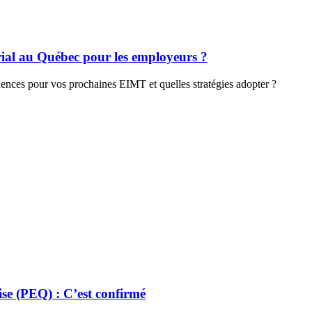
rial au Québec pour les employeurs ?
uences pour vos prochaines EIMT et quelles stratégies adopter ?
e (PEQ) : C’est confirmé