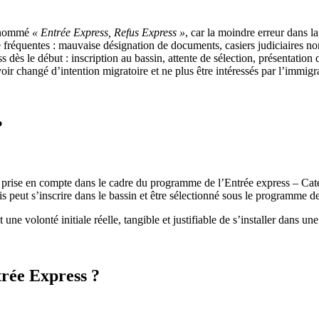
urnommé
« Entrée Express, Refus Express »
, car la moindre erreur dans 
e fréquentes : mauvaise désignation de documents, casiers judiciaires n
dès le début : inscription au bassin, attente de sélection, présentatio
avoir changé d’intention migratoire et ne plus être intéressés par l’immig
?
re prise en compte dans le cadre du programme de l’Entrée express – Cat
peut s’inscrire dans le bassin et être sélectionné sous le programme de
une volonté initiale réelle, tangible et justifiable de s’installer dans u
trée Express ?