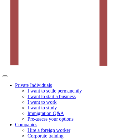
Private Individuals
I want to settle permanently
I want to start a business
I want to work
I want to study
Immigration Q&A
Pre-assess your options
Companies
Hire a foreign worker
Corporate training