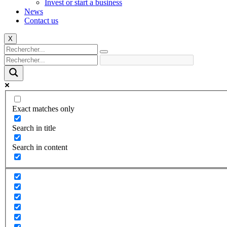
Invest or start a business
News
Contact us
X
Exact matches only
Search in title
Search in content