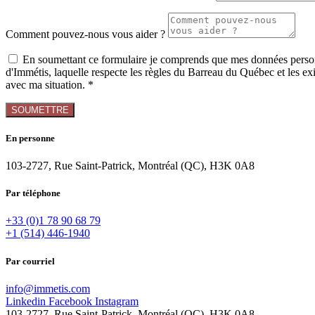
Comment pouvez-nous vous aider ?
En soumettant ce formulaire je comprends que mes données personne
d'Immétis, laquelle respecte les règles du Barreau du Québec et les exi
avec ma situation. *
En personne
103-2727, Rue Saint-Patrick, Montréal (QC), H3K 0A8
Par téléphone
+33 (0)1 78 90 68 79
+1 (514) 446-1940
Par courriel
info@immetis.com
Linkedin
Facebook
Instagram
103-2727, Rue Saint-Patrick, Montréal (QC), H3K 0A8