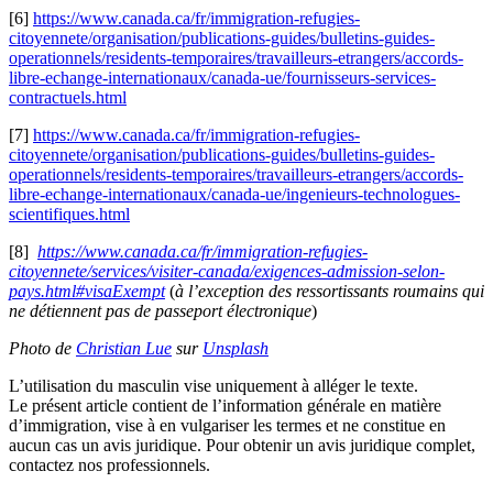
[6]
https://www.canada.ca/fr/immigration-refugies-
citoyennete/organisation/publications-guides/bulletins-guides-
operationnels/residents-temporaires/travailleurs-etrangers/accords-
libre-echange-internationaux/canada-ue/fournisseurs-services-
contractuels.html
[7]
https://www.canada.ca/fr/immigration-refugies-
citoyennete/organisation/publications-guides/bulletins-guides-
operationnels/residents-temporaires/travailleurs-etrangers/accords-
libre-echange-internationaux/canada-ue/ingenieurs-technologues-
scientifiques.html
[8]
https://www.canada.ca/fr/immigration-refugies-
citoyennete/services/visiter-canada/exigences-admission-selon-
pays.html#visaExempt
(
à l’exception des ressortissants roumains qui
ne détiennent pas de passeport électronique
)
Photo de
Christian Lue
sur
Unsplash
L’utilisation du masculin vise uniquement à alléger le texte.
Le présent article contient de l’information générale en matière
d’immigration, vise à en vulgariser les termes et ne constitue en
aucun cas un avis juridique. Pour obtenir un avis juridique complet,
contactez nos professionnels.