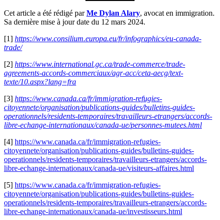
Cet article a été rédigé par
Me Dylan Alary
, avocat en immigration.
Sa dernière mise à jour date du 12 mars 2024.
[1]
https://www.consilium.europa.eu/fr/infographics/eu-canada-
trade/
[2]
https://www.international.gc.ca/trade-commerce/trade-
agreements-accords-commerciaux/agr-acc/ceta-aecg/text-
texte/10.aspx?lang=fra
[3]
https://www.canada.ca/fr/immigration-refugies-
citoyennete/organisation/publications-guides/bulletins-guides-
operationnels/residents-temporaires/travailleurs-etrangers/accords-
libre-echange-internationaux/canada-ue/personnes-mutees.html
[4]
https://www.canada.ca/fr/immigration-refugies-
citoyennete/organisation/publications-guides/bulletins-guides-
operationnels/residents-temporaires/travailleurs-etrangers/accords-
libre-echange-internationaux/canada-ue/visiteurs-affaires.html
[5]
https://www.canada.ca/fr/immigration-refugies-
citoyennete/organisation/publications-guides/bulletins-guides-
operationnels/residents-temporaires/travailleurs-etrangers/accords-
libre-echange-internationaux/canada-ue/investisseurs.html