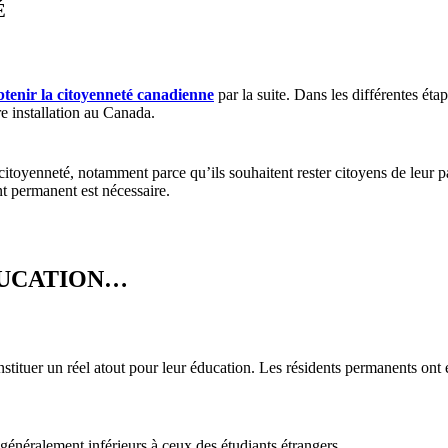
É
btenir la citoyenneté canadienne
par la suite. Dans les différentes éta
re installation au Canada.
itoyenneté, notamment parce qu’ils souhaitent rester citoyens de leur pa
nt permanent est nécessaire.
DUCATION…
stituer un réel atout pour leur éducation. Les résidents permanents ont e
t généralement inférieurs à ceux des étudiants étrangers.